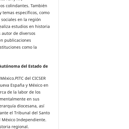
dos colindantes. También
 y temas específicos, como
sociales en la región
aliza estudios en historia
s autor de diversos
 en publicaciones
nstituciones como la
Autónoma del Estado de
e México.PITC del CICSER
 Nueva España y México en
rca de la labor de los
damentalmente en sus
erarquía diocesana, así
ante el Tribunal del Santo
del México Independiente.
toria regional.