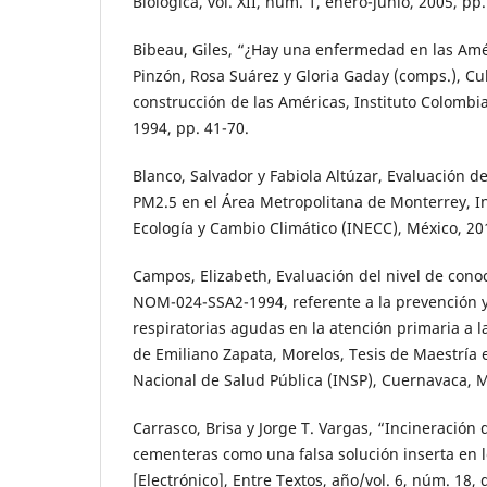
Biológica, vol. XII, núm. 1, enero-junio, 2005, pp.
Bibeau, Giles, “¿Hay una enfermedad en las Amér
Pinzón, Rosa Suárez y Gloria Gaday (comps.), Cul
construcción de las Américas, Instituto Colombi
1994, pp. 41-70.
Blanco, Salvador y Fabiola Altúzar, Evaluación d
PM2.5 en el Área Metropolitana de Monterrey, In
Ecología y Cambio Climático (INECC), México, 20
Campos, Elizabeth, Evaluación del nivel de cono
NOM-024-SSA2-1994, referente a la prevención y
respiratorias agudas en la atención primaria a l
de Emiliano Zapata, Morelos, Tesis de Maestría 
Nacional de Salud Pública (INSP), Cuernavaca, M
Carrasco, Brisa y Jorge T. Vargas, “Incineración
cementeras como una falsa solución inserta en
[Electrónico], Entre Textos, año/vol. 6, núm. 18