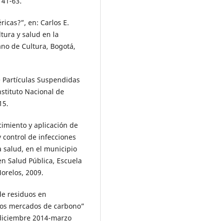
 41-63.
icas?”, en: Carlos E.
tura y salud en la
ano de Cultura, Bogotá,
e Partículas Suspendidas
stituto Nacional de
15.
cimiento y aplicación de
 control de infecciones
a salud, en el municipio
en Salud Pública, Escuela
orelos, 2009.
 de residuos en
 los mercados de carbono”
, diciembre 2014-marzo