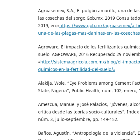
Agroasemex, S.A., El pulgón amarillo, una de la
las cosechas del sorgo.Gob.mx, 2019 Consultado
2019, en:«
https://www.gob.mx/agroasemex/artic
una-de-las-plagas-mas-daninas-en-las-cosechas
Agroware, El impacto de los fertilizantes químico
suelo. AGROWARE, 2016 Recuperado 29 noviemb
«
http://sistemaagricola.com.mx/blog/el-impacto-
quimicos-en-la-fertilidad-del-suelo/»
Alakija, Wole, “Eye Problems among Cement Fac
State, Nigeria”, Public Health, núm. 102, enero, 
Amezcua, Manuel y José Palacios, “Jóvenes, alco
crítica desde las teorías socio-culturales”, Index 
núm. 3, julio-septiembre, pp. 149-152.
Baños, Agustín, “Antropología de la violencia”, 